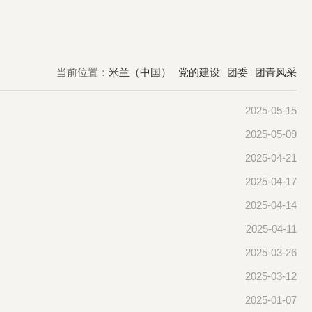
当前位置：
米兰（中国）
党的建设
团委
团青风采
2025-05-15
2025-05-09
2025-04-21
2025-04-17
2025-04-14
2025-04-11
2025-03-26
2025-03-12
2025-01-07