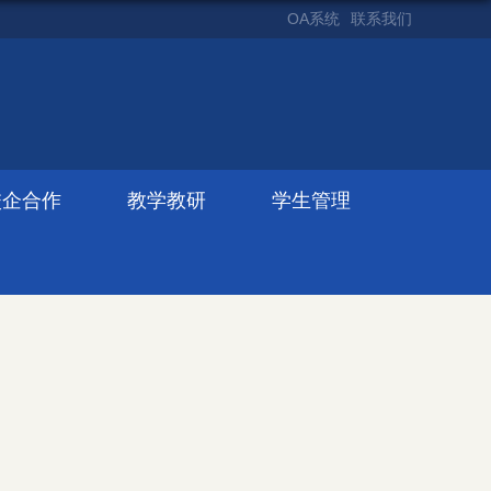
OA系统
联系我们
校企合作
教学教研
学生管理