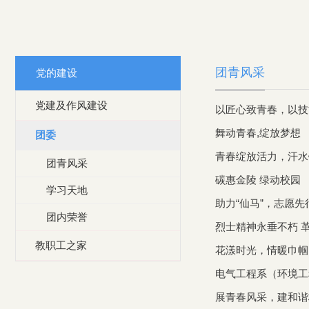
团青风采
党的建设
党建及作风建设
以匠心致青春，以技
舞动青春,绽放梦想
团委
青春绽放活力，汗水
团青风采
碳惠金陵 绿动校园
学习天地
助力“仙马”，志愿先
团内荣誉
烈士精神永垂不朽 
教职工之家
花漾时光，情暖巾帼
电气工程系（环境工
展青春风采，建和谐