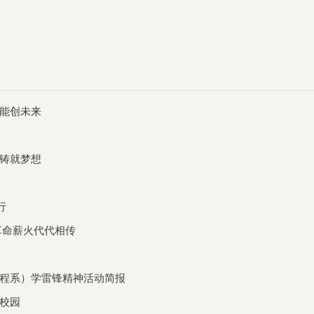
能创未来
铸就梦想
行
革命薪火代代相传
程系）学雷锋精神活动简报
校园